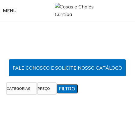
MENU
Casas & Chalés
Curitiba
O seu chalé, do seu jeito!
FALE CONOSCO E SOLICITE NOSSO CATÁLOGO
FILTRO
CATEGORIAS
PREÇO