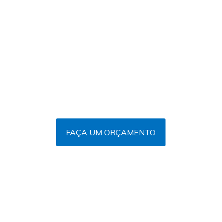
PROJETOS
PERSONALIZADOS
Desenvolvemos o seu projeto personalizado tanto casa
térrea, sobrados, chalés montanha, cabanas áreas de
lazer, chalés para locação de airbnb, pousadas e muitos
outros tipos de construção.
FAÇA UM ORÇAMENTO