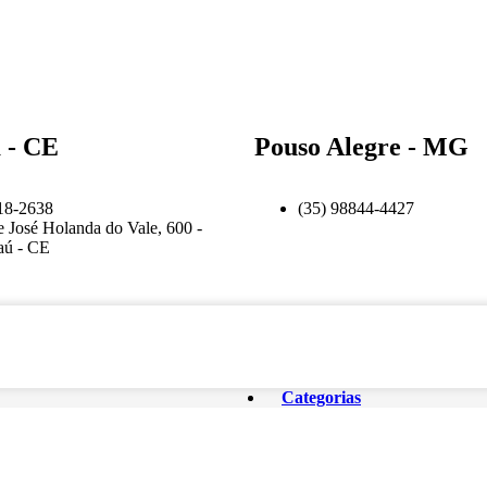
 - CE
Pouso Alegre - MG
18-2638
(35) 98844-4427
e José Holanda do Vale, 600 -
aú - CE
Categorias